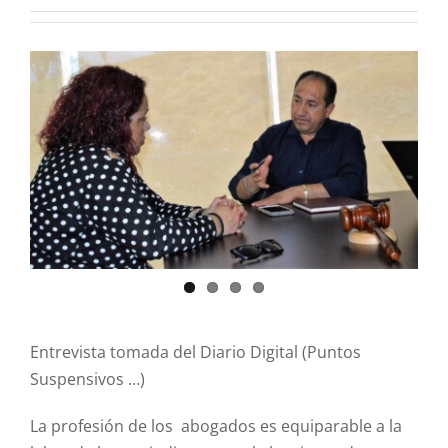
R. Cuentas
View
Larger
Comité de ética
Image
Aviso de privacidad
SIDP
Entrevista tomada del Diario Digital (Puntos
Suspensivos …)
La profesión de los abogados es equiparable a la