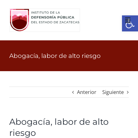
Ir
al
Open
contenido
Tog
Nav
Inicio
Abogacía, labor de alto riesgo
¿Quienes somos?
Identidad
Anterior
Siguiente
Servicios
Abogacía, labor de alto
Transparencia
riesgo