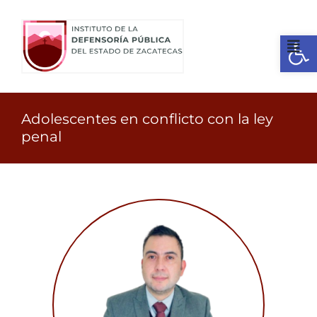
Ir
al
Open
contenido
Tog
Nav
Inicio
Adolescentes en conflicto con la ley
penal
¿Quienes somos?
Identidad
Servicios
Transparencia