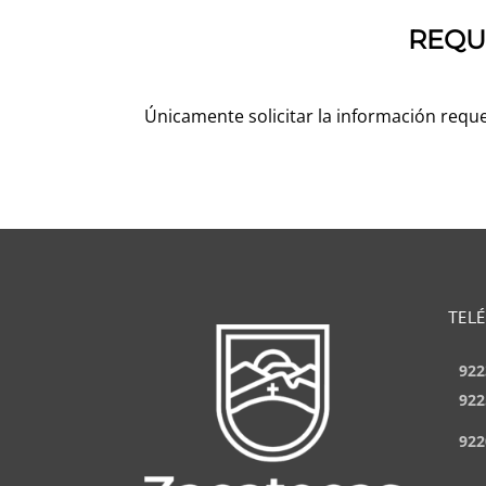
REQU
Únicamente solicitar la información requ
TEL
922
922
922