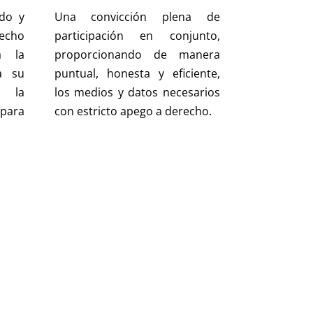
ndo y
Una convicción plena de
echo
participación en conjunto,
a la
proporcionando de manera
a su
puntual, honesta y eficiente,
 la
los medios y datos necesarios
para
con estricto apego a derecho.