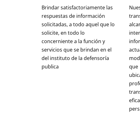
Brindar satisfactoriamente las
Nues
respuestas de información
tra
solicitadas, a todo aquel que lo
alc
solicite, en todo lo
in
concerniente a la función y
inf
servicios que se brindan en el
act
del instituto de la defensoría
mod
publica
que 
ubi
pro
tra
efi
pers