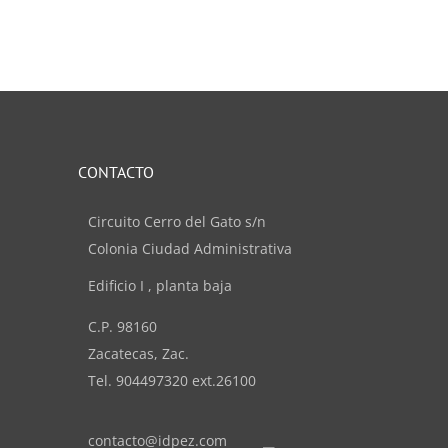
CONTACTO
Circuito Cerro del Gato s/n
Colonia Ciudad Administrativa
Edificio I , planta baja
C.P. 98160
Zacatecas, Zac.
Tel. 904497320 ext.26100
contacto@idpez.com