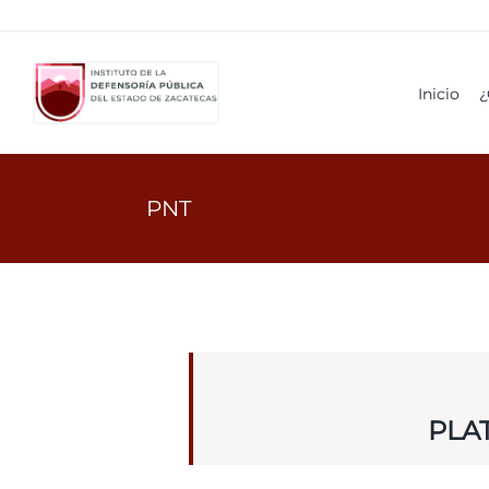
Ir
al
contenido
Inicio
¿
PNT
PLA