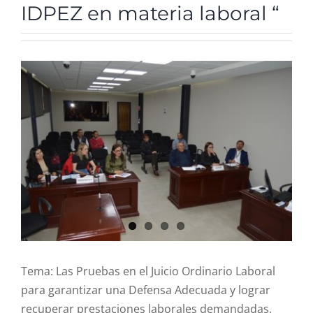
IDPEZ en materia laboral “
R. Cuentas
Comité de ética
View
Larger
Image
Aviso de privacidad
SIDP
Tema: Las Pruebas en el Juicio Ordinario Laboral
para garantizar una Defensa Adecuada y lograr
recuperar prestaciones laborales demandadas.