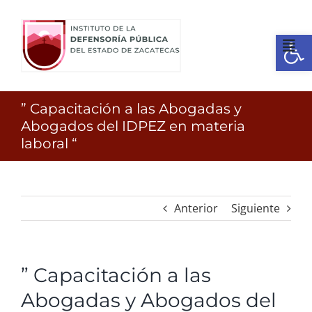
Ir
al
Open
contenido
Tog
Nav
Inicio
” Capacitación a las Abogadas y
Abogados del IDPEZ en materia
laboral “
¿Quienes somos?
Identidad
Anterior
Siguiente
Servicios
” Capacitación a las
Transparencia
Abogadas y Abogados del