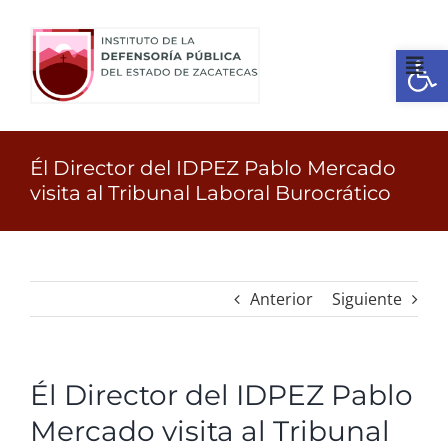
Ir
al
Open
contenido
Tog
Nav
Inicio
Él Director del IDPEZ Pablo Mercado
visita al Tribunal Laboral Burocrático
¿Quienes somos?
Identidad
Anterior
Siguiente
Servicios
Él Director del IDPEZ Pablo
Transparencia
Mercado visita al Tribunal