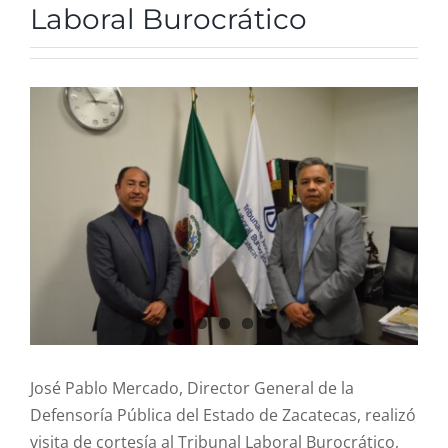
Laboral Burocrático
R. Cuentas
Comité de ética
View
Larger
Image
Aviso de privacidad
SIDP
José Pablo Mercado, Director General de la
Defensoría Pública del Estado de Zacatecas, realizó
visita de cortesía al Tribunal Laboral Burocrático,