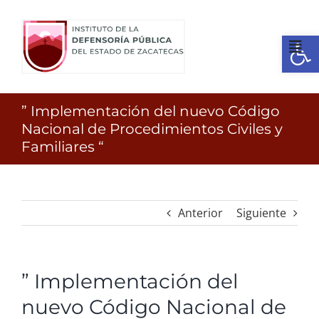
Ir
al
Open
contenido
Tog
Nav
Inicio
” Implementación del nuevo Código
Nacional de Procedimientos Civiles y
Familiares “
¿Quienes somos?
Identidad
Anterior
Siguiente
Servicios
” Implementación del
Transparencia
nuevo Código Nacional de