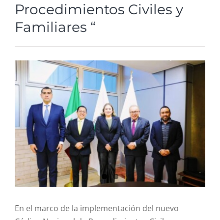
Procedimientos Civiles y
R. Cuentas
Familiares “
Comité de ética
View
Larger
Aviso de privacidad
Image
SIDP
En el marco de la implementación del nuevo