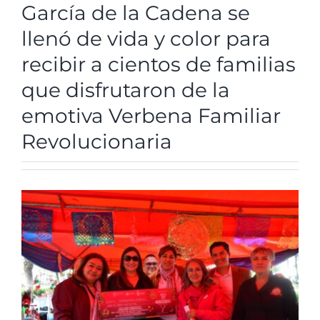
García de la Cadena se
R. Cuentas
llenó de vida y color para
recibir a cientos de familias
Comité de ética
que disfrutaron de la
emotiva Verbena Familiar
Aviso de privacidad
Revolucionaria
SIDP
View
Larger
Image