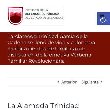
Ir
al
Open
contenido
Tog
Nav
La Alameda Trinidad García de la
Inicio
Cadena se llenó de vida y color para
recibir a cientos de familias que
¿Quienes somos?
disfrutaron de la emotiva Verbena
Familiar Revolucionaria
Identidad
Anterior
Siguiente
Servicios
Transparencia
La Alameda Trinidad