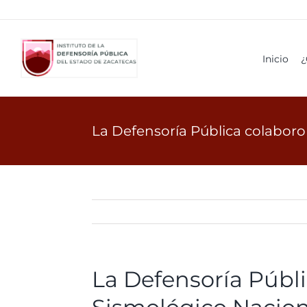
Ir
al
contenido
Inicio
¿
La Defensoría Pública colaboro
La Defensoría Públ