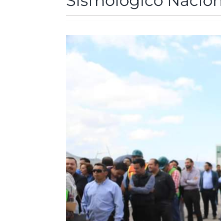
Sismológico Nacion
View
Larger
Image