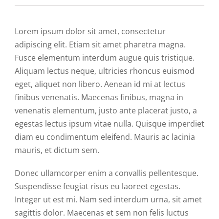
R. Cuentas
Lorem ipsum dolor sit amet, consectetur
adipiscing elit. Etiam sit amet pharetra magna.
Comité de ética
Fusce elementum interdum augue quis tristique.
Aliquam lectus neque, ultricies rhoncus euismod
Aviso de privacidad
eget, aliquet non libero. Aenean id mi at lectus
finibus venenatis. Maecenas finibus, magna in
venenatis elementum, justo ante placerat justo, a
SIDP
egestas lectus ipsum vitae nulla. Quisque imperdiet
diam eu condimentum eleifend. Mauris ac lacinia
mauris, et dictum sem.
Donec ullamcorper enim a convallis pellentesque.
Suspendisse feugiat risus eu laoreet egestas.
Integer ut est mi. Nam sed interdum urna, sit amet
sagittis dolor. Maecenas et sem non felis luctus