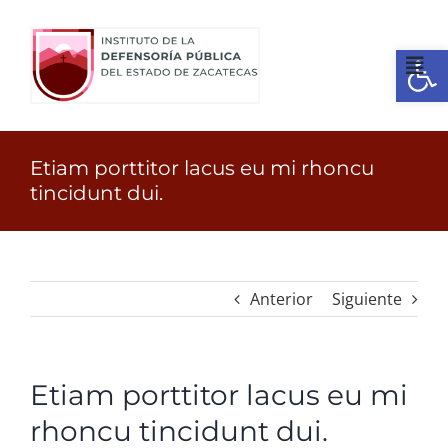
Ir
al
Open
contenido
Tog
Nav
Inicio
Etiam porttitor lacus eu mi rhoncu
tincidunt dui.
¿Quienes somos?
Identidad
Anterior
Siguiente
Servicios
Etiam porttitor lacus eu mi
Transparencia
rhoncu tincidunt dui.