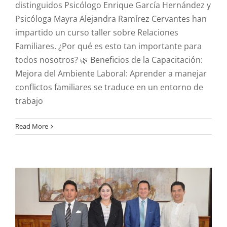
distinguidos Psicólogo Enrique García Hernández y
Psicóloga Mayra Alejandra Ramírez Cervantes han
impartido un curso taller sobre Relaciones
Familiares. ¿Por qué es esto tan importante para
todos nosotros? 🌿 Beneficios de la Capacitación:
Mejora del Ambiente Laboral: Aprender a manejar
conflictos familiares se traduce en un entorno de
” Directora de la
trabajo
Defensoría Pública del
Estado de Zacatecas, se
Read More
reunió recientemente
con el Magistrado Carlos
Villegas Márquez “