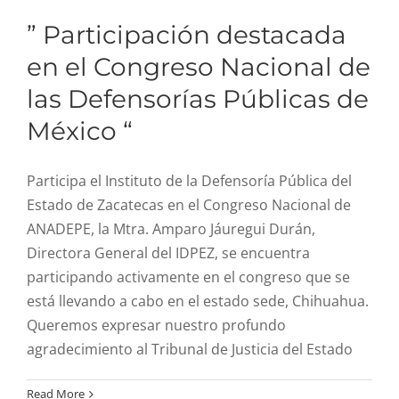
R. Cuentas
” Participación destacada
en el Congreso Nacional de
Comité de ética
las Defensorías Públicas de
México “
Aviso de privacidad
Participa el Instituto de la Defensoría Pública del
SIDP
Estado de Zacatecas en el Congreso Nacional de
ANADEPE, la Mtra. Amparo Jáuregui Durán,
Directora General del IDPEZ, se encuentra
participando activamente en el congreso que se
está llevando a cabo en el estado sede, Chihuahua.
Queremos expresar nuestro profundo
agradecimiento al Tribunal de Justicia del Estado
” La Información es
Read More