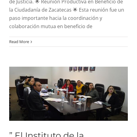
de Justicia. 🌟 Reunión Productiva en Beneficio de
la Ciudadanía de Zacatecas 🌟 Esta reunión fue un
paso importante hacia la coordinación y
” El Instituto de la
colaboración mutua en beneficio de
Defensoría Pública de
Zacatecas celebró una
Read More
reunión trascendental
con la Junta de Gobierno
“
” El Instituto de la