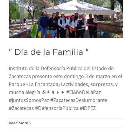
” Día de la Familia “
Instituto de la Defensoría Pública del Estado de
Zacatecas presente este domingo 3 de marzo en el
Parque «La Encantada»! actividades, sorpresas, y
mucha alegría 🎉👨‍👩‍👧‍👦 #ElAñoDeLaPaz
#JuntosSomosPaz #ZacatecasDeslumbrante
#Zacatecas #DefensoríaPública #IDPEZ
Read More