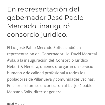
R. Cuentas
En representación del
gobernador José Pablo
Comité de ética
Mercado, inauguró
consorcio jurídico.
Aviso de privacidad
El Lic. José Pablo Mercado Solís, acudió en
SIDP
representación del Gobernador Lic. David Monreal
Ávila, a la inauguración del Consorcio Jurídico
Hebert & Herrera, quienes otorgaran un servicio
humano y de calidad profesional a todos los
pobladores de Villanueva y comunidades vecinas.
En el presídium se encontraron al Lic. José pablo
Mercado Solís, director general
Módulo “Vinculación a
Read More