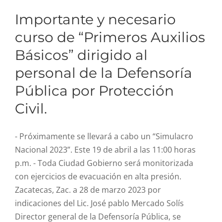
R. Cuentas
Importante y necesario
curso de “Primeros Auxilios
Comité de ética
Básicos” dirigido al
personal de la Defensoría
Aviso de privacidad
Pública por Protección
Civil.
SIDP
- Próximamente se llevará a cabo un “Simulacro
Nacional 2023”. Este 19 de abril a las 11:00 horas
p.m. - Toda Ciudad Gobierno será monitorizada
con ejercicios de evacuación en alta presión.
Zacatecas, Zac. a 28 de marzo 2023 por
indicaciones del Lic. José pablo Mercado Solís
Refrenda Gobierno de
Director general de la Defensoría Pública, se