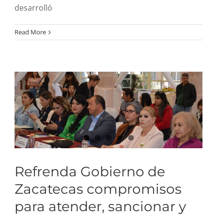
Zacatecas compromisos
desarrolló
para atender, sancionar y
Read More
erradicar la violencia
contra las mujeres,
invitado especial Lic. José
Pablo Mercado Solís.
Director del IDPEZ.
Refrenda Gobierno de
Zacatecas compromisos
para atender, sancionar y