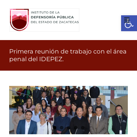
Ir
al
Open
contenido
Tog
Nav
Inicio
Primera reunión de trabajo con el área
Primera reunión de
penal del IDEPEZ.
¿Quienes somos?
trabajo con el área penal
del IDEPEZ.
Identidad
Servicios
Transparencia