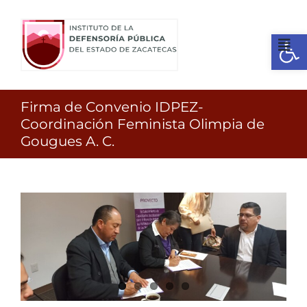
Ir
al
Open
contenido
Tog
Nav
Inicio
Firma de Convenio
Firma de Convenio IDPEZ-
Coordinación Feminista Olimpia de
IDPEZ-Coordinación
Gougues A. C.
¿Quienes somos?
Feminista Olimpia de
Gougues A. C., Acción
Identidad
Sororal, A.C.
Servicios
Transparencia